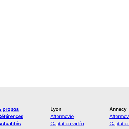
À propos
Lyon
Annecy
Références
Aftermovie
Aftermov
ctualités
Captation vidéo
Captatio