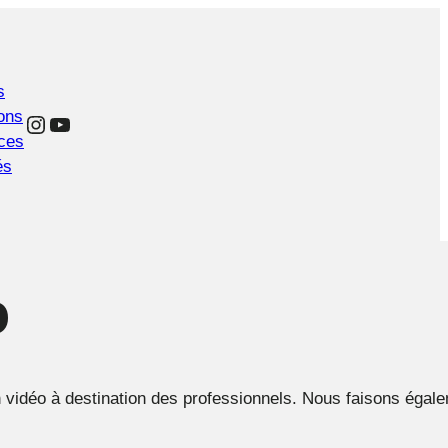
s
ons
Instagram
YouTube
ces
és
o
n vidéo à destination des professionnels. Nous faisons égal