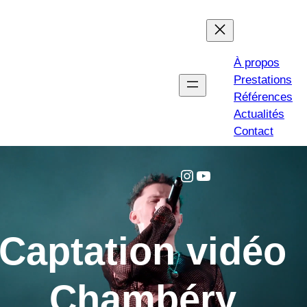
À propos
Prestations
Références
Actualités
Contact
Instagram
YouTube
Captation vidéo
Chambéry